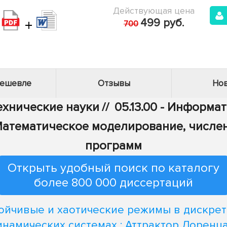
Действующая цена
+
499 руб.
700
дешевле
Отзывы
Нов
Технические науки
//
05.13.00 - Информа
 - Математическое моделирование, числ
программ
Открыть удобный поиск по каталогу
более 800 000 диссертаций
ойчивые и хаотические режимы в дискре
инамических системах : Аттрактор Лоренца