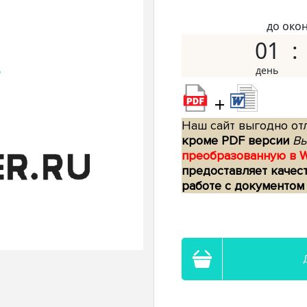
до око
01
+
Наш сайт выгодно отл
кроме PDF версии
Вы
преобразованную в 
предоставляет качес
работе с документом