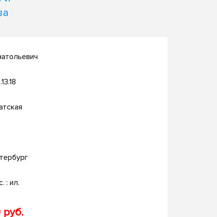
ва
натольевич
.13.18
атская
тербург
. : ил.
 руб.