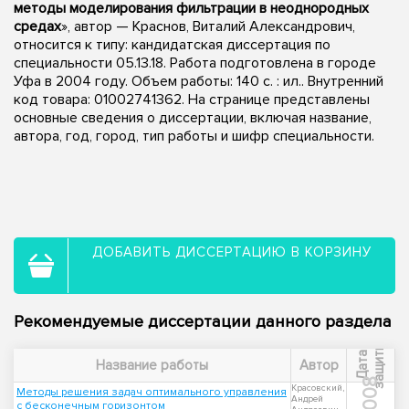
методы моделирования фильтрации в неоднородных
средах
», автор — Краснов, Виталий Александрович,
относится к типу: кандидатская диссертация по
специальности 05.13.18. Работа подготовлена в городе
Уфа в 2004 году. Объем работы: 140 с. : ил.. Внутренний
код товара: 01002741362. На странице представлены
основные сведения о диссертации, включая название,
автора, год, город, тип работы и шифр специальности.
ДОБАВИТЬ ДИССЕРТАЦИЮ В КОРЗИНУ
Рекомендуемые диссертации данного раздела
ы
Д
а
т
а
з
а
щ
и
т
Название работы
Автор
2008
Красовский,
Методы решения задач оптимального управления
Андрей
с бесконечным горизонтом