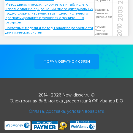
Андреевич
Метод динамических приоритетов и таблиц, его
2003
использование при решении многокритериальных
Веденина,
трудно формализуемых задач целочисленного
Светлана
Григорьевна
программирования в условиях ограниченных
ресурсов
2010
Чечурин,
Частотные модели и методы анализа робастности
Леонид
динамических систем
Сергеевич
ФОРМА ОБРАТНОЙ СВЯЗИ
2014 -2026 New-disser.ru ©
Электронная библиотека диссертаций ФЛ Иванов Е О
Оплата, доставка, условия возврата