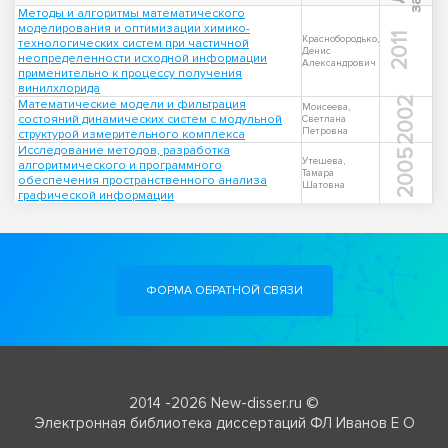
Методы и алгоритмы математического
моделирования и оптимизации химико-
2011
Краснобородько,
технологических систем при частичной
Денис
неопределенности исходной информации
Александрович
применительно к процессу получения
винилхлорида
2002
Математические модели и фильтрация
Моисеева,
состояний динамических систем с модульной
Светлана
Петровна
структурой измерительного комплекса
Исследование методов, разработка
2005
Утешева,
алгоритмического и программного
Тамара
обеспечения пространственного анализа
Шатовна
графической информации
ФОРМА ОБРАТНОЙ СВЯЗИ
2014 -2026 New-disser.ru ©
Электронная библиотека диссертаций ФЛ Иванов Е О