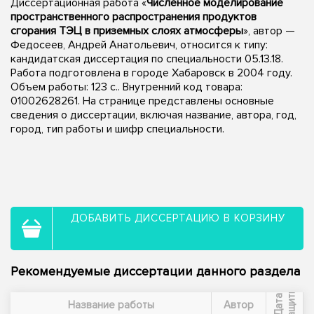
Диссертационная работа «
Численное моделирование
пространственного распространения продуктов
сгорания ТЭЦ в приземных слоях атмосферы
», автор —
Федосеев, Андрей Анатольевич, относится к типу:
кандидатская диссертация по специальности 05.13.18.
Работа подготовлена в городе Хабаровск в 2004 году.
Объем работы: 123 с.. Внутренний код товара:
01002628261. На странице представлены основные
сведения о диссертации, включая название, автора, год,
город, тип работы и шифр специальности.
ДОБАВИТЬ ДИССЕРТАЦИЮ В КОРЗИНУ
Рекомендуемые диссертации данного раздела
ы
Д
а
т
а
з
а
щ
и
т
Название работы
Автор