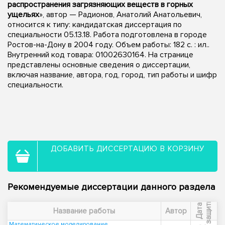
распространения загрязняющих веществ в горных
ущельях
», автор — Радионов, Анатолий Анатольевич,
относится к типу: кандидатская диссертация по
специальности 05.13.18. Работа подготовлена в городе
Ростов-на-Дону в 2004 году. Объем работы: 182 с. : ил..
Внутренний код товара: 01002630164. На странице
представлены основные сведения о диссертации,
включая название, автора, год, город, тип работы и шифр
специальности.
ДОБАВИТЬ ДИССЕРТАЦИЮ В КОРЗИНУ
Рекомендуемые диссертации данного раздела
ы
Д
а
т
а
з
а
щ
и
т
Название работы
Автор
Математическое моделирование