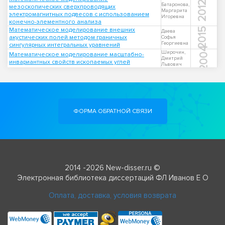
2012
Батаронова,
мезоскопических сверхпроводящих
Маргарита
электромагнитных подвесов с использованием
Игоревна
конечно-элементного анализа
Математическое моделирование внешних
2015
Даева
акустических полей методом граничных
Софья
Георгиевна
сингулярных интегральных уравнений
2004
Широчин,
Математическое моделирование масштабно-
Дмитрий
инвариантных свойств ископаемых углей
Львович
ФОРМА ОБРАТНОЙ СВЯЗИ
2014 -2026 New-disser.ru ©
Электронная библиотека диссертаций ФЛ Иванов Е О
Оплата, доставка, условия возврата