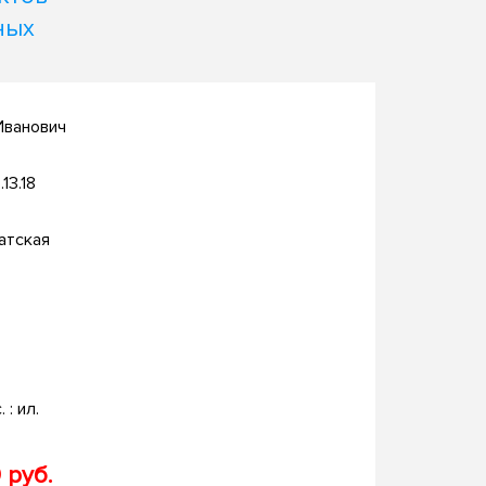
ных
Иванович
.13.18
атская
. : ил.
 руб.