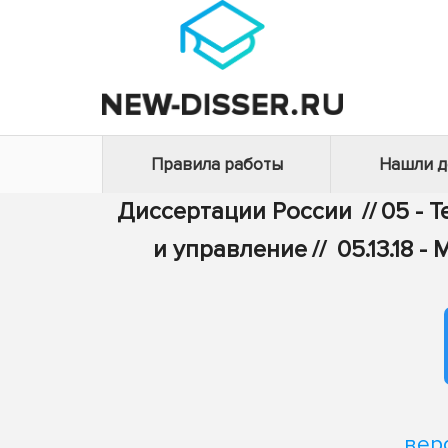
Правила работы
Нашли 
Диссертации России
//
05 - 
и управление
//
05.13.18
вер