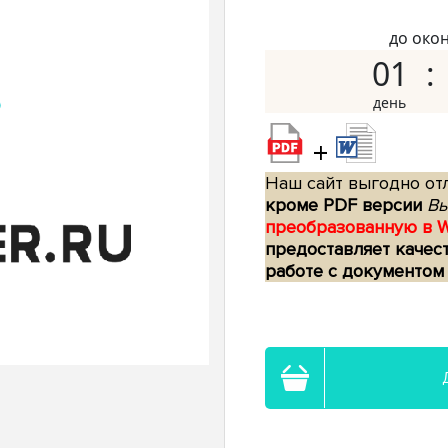
до око
01
+
Наш сайт выгодно отл
кроме PDF версии
Вы
преобразованную в 
предоставляет качес
работе с документом