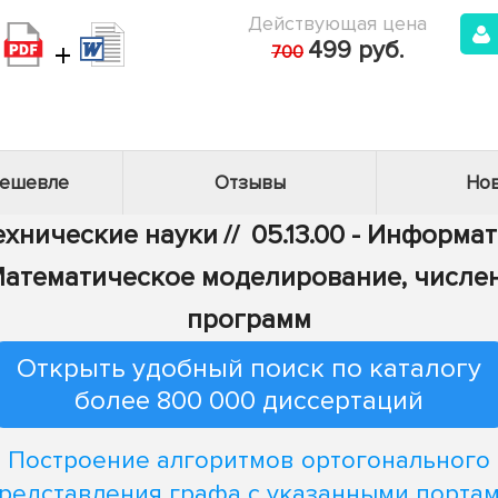
Действующая цена
+
499 руб.
700
дешевле
Отзывы
Нов
Технические науки
//
05.13.00 - Информа
 - Математическое моделирование, числ
программ
Открыть удобный поиск по каталогу
более 800 000 диссертаций
Построение алгоритмов ортогонального
редставления графа с указанными порта