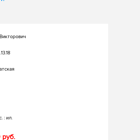
 Викторович
.13.18
атская
. : ил.
 руб.