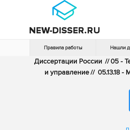
Правила работы
Нашли 
Диссертации России
//
05 - 
и управление
//
05.13.18
п