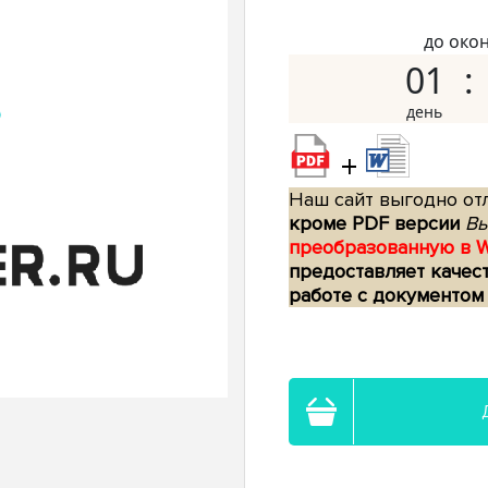
до око
01
+
Наш сайт выгодно отл
кроме PDF версии
Вы
преобразованную в 
предоставляет качес
работе с документом