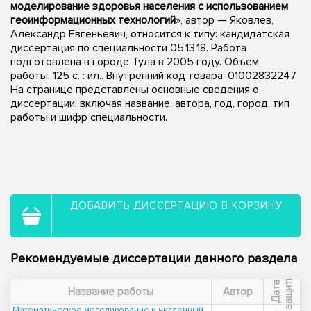
моделирование здоровья населения с использованием
геоинформационных технологий
», автор — Яковлев,
Александр Евгеньевич, относится к типу: кандидатская
диссертация по специальности 05.13.18. Работа
подготовлена в городе Тула в 2005 году. Объем
работы: 125 с. : ил.. Внутренний код товара: 01002832247.
На странице представлены основные сведения о
диссертации, включая название, автора, год, город, тип
работы и шифр специальности.
ДОБАВИТЬ ДИССЕРТАЦИЮ В КОРЗИНУ
Рекомендуемые диссертации данного раздела
ы
Д
а
т
а
з
а
щ
и
т
Название работы
Автор
Математическое моделирование и численный