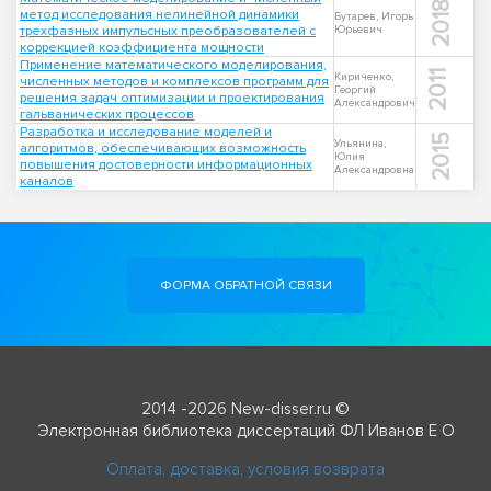
2018
метод исследования нелинейной динамики
Бутарев, Игорь
трехфазных импульсных преобразователей с
Юрьевич
коррекцией коэффициента мощности
Применение математического моделирования,
2011
Кириченко,
численных методов и комплексов программ для
Георгий
решения задач оптимизации и проектирования
Александрович
гальванических процессов
Разработка и исследование моделей и
2015
Ульянина,
алгоритмов, обеспечивающих возможность
Юлия
повышения достоверности информационных
Александровна
каналов
ФОРМА ОБРАТНОЙ СВЯЗИ
2014 -2026 New-disser.ru ©
Электронная библиотека диссертаций ФЛ Иванов Е О
Оплата, доставка, условия возврата