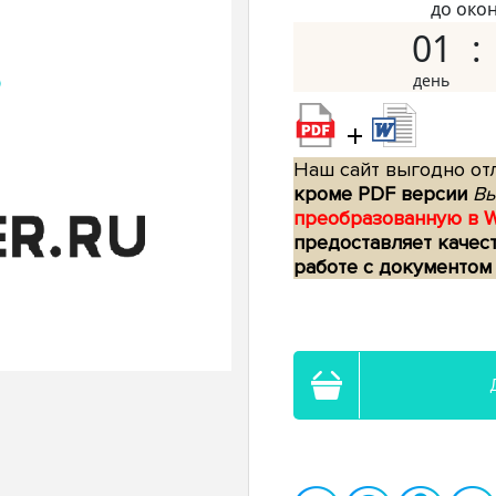
до око
01
+
Наш сайт выгодно отл
кроме PDF версии
Вы
преобразованную в 
предоставляет качес
работе с документом