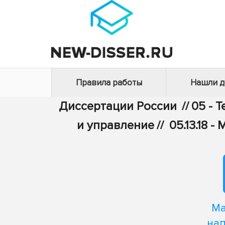
Правила работы
Нашли 
Диссертации России
//
05 - 
и управление
//
05.13.18
Ма
на