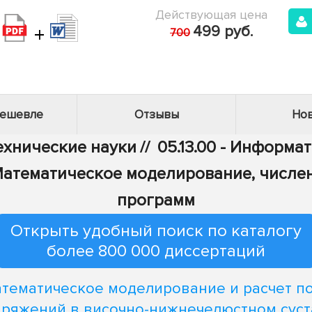
Действующая цена
+
499 руб.
700
дешевле
Отзывы
Нов
Технические науки
//
05.13.00 - Информа
 - Математическое моделирование, числ
программ
Открыть удобный поиск по каталогу
более 800 000 диссертаций
тематическое моделирование и расчет п
пряжений в височно-нижнечелюстном суст