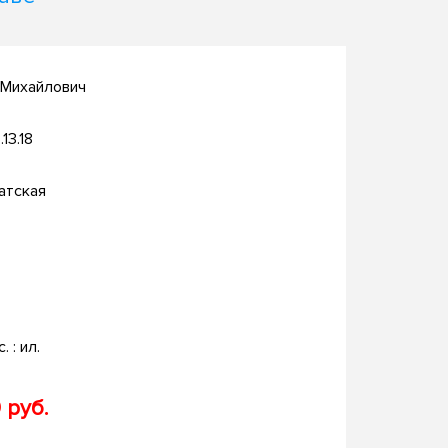
 Михайлович
.13.18
атская
. : ил.
 руб.