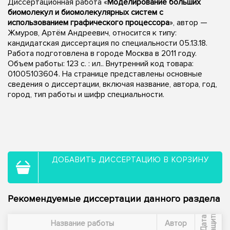
Диссертационная работа «
Моделирование больших
биомолекул и биомолекулярных систем с
использованием графического процессора
», автор —
Жмуров, Артём Андреевич, относится к типу:
кандидатская диссертация по специальности 05.13.18.
Работа подготовлена в городе Москва в 2011 году.
Объем работы: 123 с. : ил.. Внутренний код товара:
01005103604. На странице представлены основные
сведения о диссертации, включая название, автора, год,
город, тип работы и шифр специальности.
ДОБАВИТЬ ДИССЕРТАЦИЮ В КОРЗИНУ
Рекомендуемые диссертации данного раздела
ы
Д
а
т
а
з
а
щ
и
т
Название работы
Автор