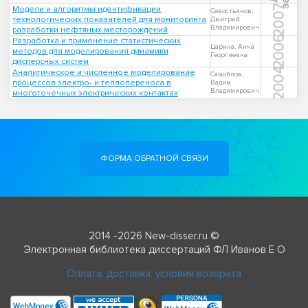
2007
Модели и алгоритмы идентификации
Севостьянов,
технологических показателей для мониторинга
Дмитрий
Владимирович
разработки нефтяных месторождений
2006
Разработка и применение статистических
Царина, Анна
методов для моделирования динамики
Георгиевна
дисперсных систем
2004
Аналитическое и численное моделирование
Самойлов,
процессов электро- и теплопереноса в
Вадим
Владимирович
многоточечных электрических контактах
ФОРМА ОБРАТНОЙ СВЯЗИ
2014 -2026 New-disser.ru ©
Электронная библиотека диссертаций ФЛ Иванов Е О
Оплата, доставка, условия возврата