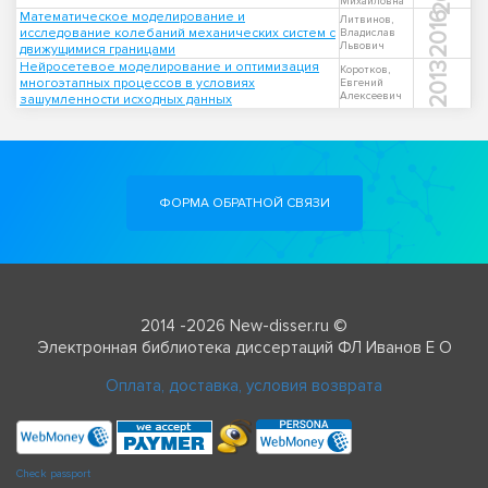
Михайловна
Математическое моделирование и
2016
Литвинов,
исследование колебаний механических систем с
Владислав
Львович
движущимися границами
Нейросетевое моделирование и оптимизация
2013
Коротков,
многоэтапных процессов в условиях
Евгений
Алексеевич
зашумленности исходных данных
ФОРМА ОБРАТНОЙ СВЯЗИ
2014 -2026 New-disser.ru ©
Электронная библиотека диссертаций ФЛ Иванов Е О
Оплата, доставка, условия возврата
Check passport