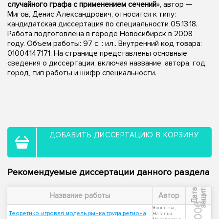
случайного графа с применением сечений
», автор —
Мигов, Денис Александрович, относится к типу:
кандидатская диссертация по специальности 05.13.18.
Работа подготовлена в городе Новосибирск в 2008
году. Объем работы: 97 с. : ил.. Внутренний код товара:
01004147171. На странице представлены основные
сведения о диссертации, включая название, автора, год,
город, тип работы и шифр специальности.
ДОБАВИТЬ ДИССЕРТАЦИЮ В КОРЗИНУ
Рекомендуемые диссертации данного раздела
ы
Д
а
т
а
з
а
щ
и
т
Название работы
Автор
2006
Яковлева,
Теоретико-игровая модель рынка труда региона
Наталья