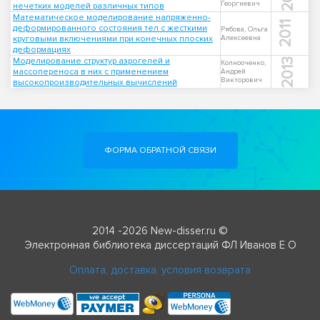
Георгиевич
нечетких моделей различных типов
Математическое моделирование напряженно-
2011
деформированного состояния тел с жесткими
Рябова, Ольга
круговыми включениями при конечных плоских
Алексеевна
деформациях
Моделирование структур аэрогелей и
2013
Колнооченко,
массопереноса в них с применением
Андрей
Викторович
высокопроизводительных вычислений
ФОРМА ОБРАТНОЙ СВЯЗИ
2014 -2026 New-disser.ru ©
Электронная библиотека диссертаций ФЛ Иванов Е О
Оплата, доставка, условия возврата