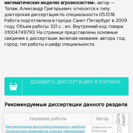
математических моделях агроэкосистем
», автор —
Топаж, Александр Григорьевич, относится к типу:
докторская диссертация по специальности 05.13.18.
Работа подготовлена в городе Санкт-Петербург в 2009
году. Объем работы: 321 с. : ил.. Внутренний код товара:
01004749793. На странице представлены основные
сведения о диссертации, включая название, автора, год,
город, тип работы и шифр специальности.
ДОБАВИТЬ ДИССЕРТАЦИЮ В КОРЗИНУ
Рекомендуемые диссертации данного раздела
ы
Д
а
т
а
з
а
щ
и
т
Название работы
Автор
Автоматизация многокритериального выбора
2001
Подвесовский,
технических решений на основе применения
Александр