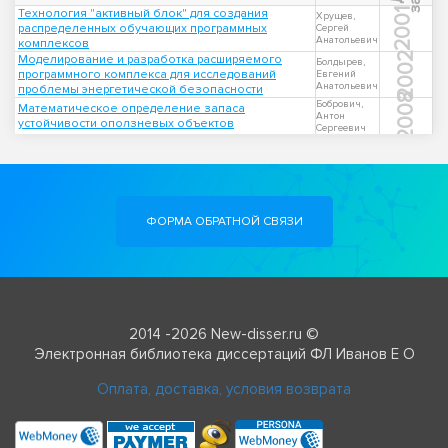
Технология "активный блок" для создания
2001
Хрущев,
распределенных обучающих программных
Сергей
Анатольевич
комплексов
2002
Моделирование и разработка расширяемого
Болдырев,
программного комплекса для исследований
Евгений
Анатольевич
проблемы энергетической безопасности
2008
Бобрович,
Математическое определение запаса
Антон
устойчивости оползневых объектов
Сергеевич
ФОРМА ОБРАТНОЙ СВЯЗИ
2014 -2026 New-disser.ru ©
Электронная библиотека диссертаций ФЛ Иванов Е О
Оплата, доставка, условия возврата