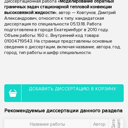
Диссертационная работа «
Моделирование обратных
граничных задач стационарной тепловой конвекции
высоковязкой жидкости
», автор — Ковтунов, Дмитрий
Александрович, относится к типу: кандидатская
диссертация по специальности 05.13.18. Работа
подготовлена в городе Екатеринбург в 2010 году.
Объем работы: 160 с.. Внутренний код товара:
01004719543. На странице представлены основные
сведения о диссертации, включая название, автора, год,
город, тип работы и шифр специальности.
ДОБАВИТЬ ДИССЕРТАЦИЮ В КОРЗИНУ
Рекомендуемые диссертации данного раздела
ы
Д
а
т
а
з
а
щ
и
т
Название работы
Автор