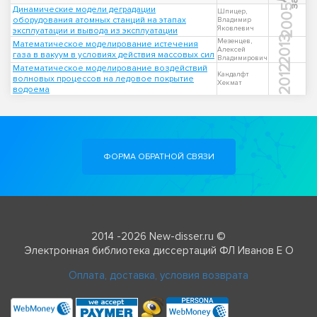
2005
Динамические модели деградации
Шпицер,
оборудования атомных станций на этапах
Владимир
Яковлевич
эксплуатации и вывода из эксплуатации
2013
Мезенцев,
Математическое моделирование истечения
Алексей
газа в вакуум в условиях действия массовых сил
Владимирович
Математическое моделирование воздействий
2012
Кандалфт
волновых процессов на ледовое покрытие
Хекмат
водоема
ФОРМА ОБРАТНОЙ СВЯЗИ
2014 -2026 New-disser.ru ©
Электронная библиотека диссертаций ФЛ Иванов Е О
Оплата, доставка, условия возврата