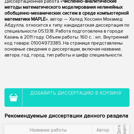
Диссертационная работа «
Численно-аналитические
методы математического моделирования нелинейных
обобщенно-механических систем в среде компьютерной
математики MAPLE
», автор — Халед Хоссиен Мохамед
Абдулла, относится к типу: кандидатская диссертация по
специальности 05.13.18. Работа подготовлена в городе
Казань в 2011 году. Объем работы: 160 с. : ил.. Внутренний
код товара: 01004973385. На странице представлены
основные сведения о диссертации, включая название,
автора, год, город, тип работы и шифр специальности.
ДОБАВИТЬ ДИССЕРТАЦИЮ В КОРЗИНУ
Рекомендуемые диссертации данного раздела
ы
Д
а
т
а
з
а
щ
и
т
Название работы
Автор