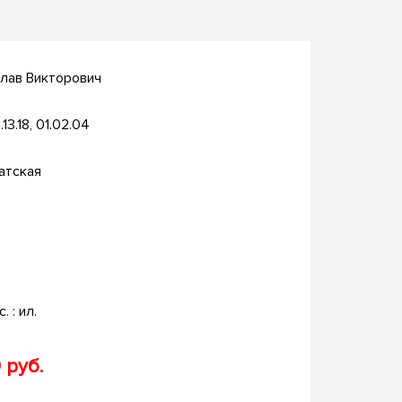
лав Викторович
.13.18, 01.02.04
атская
. : ил.
 руб.