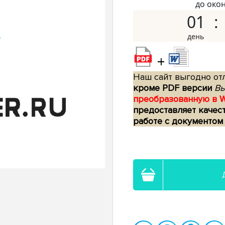
до око
01
+
Наш сайт выгодно отл
кроме PDF версии
Вы
преобразованную в 
предоставляет качес
работе с документом