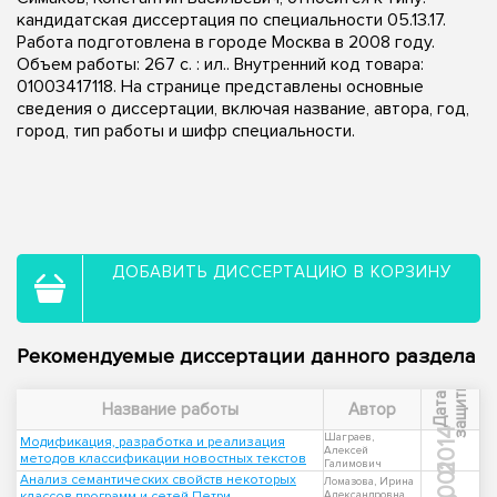
кандидатская диссертация по специальности 05.13.17.
Работа подготовлена в городе Москва в 2008 году.
Объем работы: 267 с. : ил.. Внутренний код товара:
01003417118. На странице представлены основные
сведения о диссертации, включая название, автора, год,
город, тип работы и шифр специальности.
ДОБАВИТЬ ДИССЕРТАЦИЮ В КОРЗИНУ
Рекомендуемые диссертации данного раздела
ы
Д
а
т
а
з
а
щ
и
т
Название работы
Автор
2014
Шаграев,
Модификация, разработка и реализация
Алексей
методов классификации новостных текстов
Галимович
2001
Анализ семантических свойств некоторых
Ломазова, Ирина
классов программ и сетей Петри
Александровна