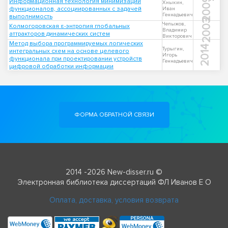
2009
Информационная технология минимизации
Хныкин,
функционалов, ассоциированных с задачей
Иван
Геннадьевич
выполнимость
2003
Чепыжов,
Колмогоровская ε-энтропия глобальных
Владимир
аттракторов динамических систем
Викторович
Метод выбора программируемых логических
2014
Турыгин,
интегральных схем на основе целевого
Игорь
функционала при проектировании устройств
Геннадьевич
цифровой обработки информации
ФОРМА ОБРАТНОЙ СВЯЗИ
2014 -2026 New-disser.ru ©
Электронная библиотека диссертаций ФЛ Иванов Е О
Оплата, доставка, условия возврата