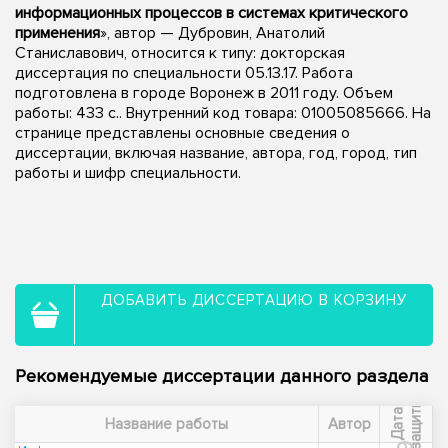
информационных процессов в системах критического
применения
», автор — Дубровин, Анатолий
Станиславович, относится к типу: докторская
диссертация по специальности 05.13.17. Работа
подготовлена в городе Воронеж в 2011 году. Объем
работы: 433 с.. Внутренний код товара: 01005085666. На
странице представлены основные сведения о
диссертации, включая название, автора, год, город, тип
работы и шифр специальности.
ДОБАВИТЬ ДИССЕРТАЦИЮ В КОРЗИНУ
Рекомендуемые диссертации данного раздела
ы
Д
а
т
а
з
а
щ
и
т
Название работы
Автор