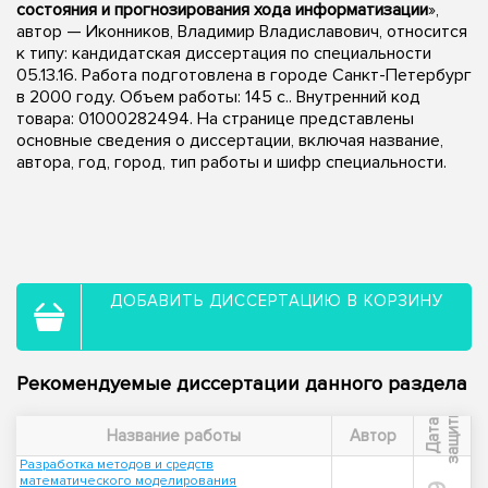
состояния и прогнозирования хода информатизации
»,
автор — Иконников, Владимир Владиславович, относится
к типу: кандидатская диссертация по специальности
05.13.16. Работа подготовлена в городе Санкт-Петербург
в 2000 году. Объем работы: 145 с.. Внутренний код
товара: 01000282494. На странице представлены
основные сведения о диссертации, включая название,
автора, год, город, тип работы и шифр специальности.
ДОБАВИТЬ ДИССЕРТАЦИЮ В КОРЗИНУ
Рекомендуемые диссертации данного раздела
ы
Д
а
т
а
з
а
щ
и
т
Название работы
Автор
Разработка методов и средств
математического моделирования