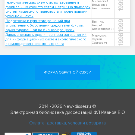
1999
Милевский,
технологических схем с использованием
Владислав
формальных свойств сетей Петри : На примерах
Анатольевич
систем карьерного транспорта и проветривания
угольной шахты
Подготовка и принятие решений при
1999
Винник,
управлении оборотными средствами фирмы,
Андрей
Александрович
ориентированной на бизнес-процессы
Динамические модели прогноза загрязнений
1998
Марчуков,
для информационных систем экологического
Сергей
Сергеевич
производственного мониторинга
ФОРМА ОБРАТНОЙ СВЯЗИ
2014 -2026 New-disser.ru ©
Электронная библиотека диссертаций ФЛ Иванов Е О
Оплата, доставка, условия возврата