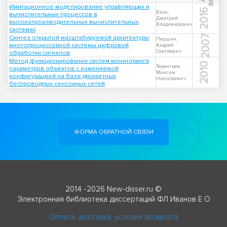
Имитационное моделирование управляющих и
2016
Винс,
вычислительных процессов в
Дмитрий
высокопроизводительных вычислительных
Владимирович
системах
2007
Синтез открытой масштабируемой архитектуры
Першин,
многопроцессорной системы цифровой
Андрей
Сергеевич
обработки сигналов
Метод функционирования систем мониторинга
2010
Терентьев,
параметров объектов с изменяемой
Максим
конфигурацией на базе дискретных
Николаевич
беспроводных сенсорных сетей
ФОРМА ОБРАТНОЙ СВЯЗИ
2014 -2026 New-disser.ru ©
Электронная библиотека диссертаций ФЛ Иванов Е О
Оплата, доставка, условия возврата