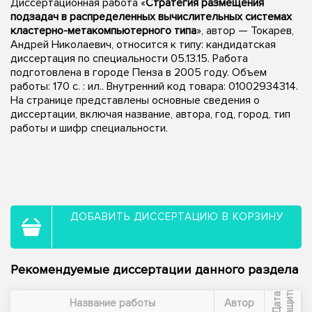
Диссертационная работа «
Стратегия размещения
подзадач в распределенных вычислительных системах
кластерно-метакомпьютерного типа
», автор — Токарев,
Андрей Николаевич, относится к типу: кандидатская
диссертация по специальности 05.13.15. Работа
подготовлена в городе Пенза в 2005 году. Объем
работы: 170 с. : ил.. Внутренний код товара: 01002934314.
На странице представлены основные сведения о
диссертации, включая название, автора, год, город, тип
работы и шифр специальности.
ДОБАВИТЬ ДИССЕРТАЦИЮ В КОРЗИНУ
Рекомендуемые диссертации данного раздела
ы
Д
а
т
а
з
а
щ
и
т
Название работы
Автор