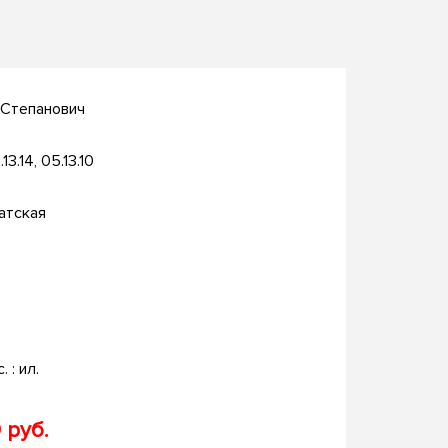
 Степанович
13.14, 05.13.10
атская
. : ил.
 руб.