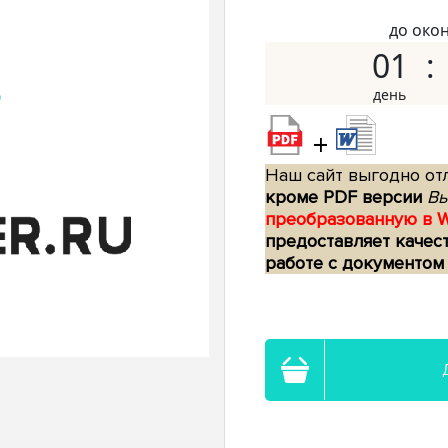
до око
01
+
Наш сайт выгодно отл
кроме PDF версии
Вы
преобразованную в 
предоставляет качес
работе с документом