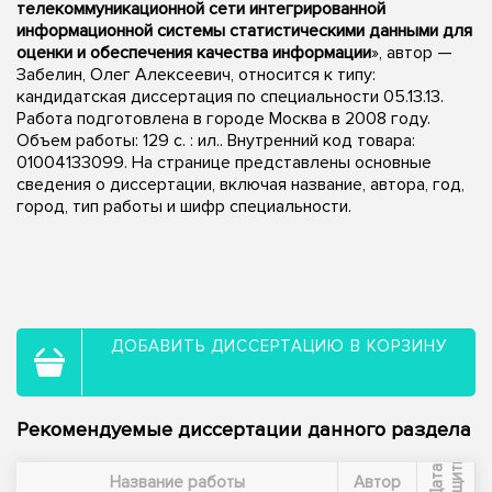
телекоммуникационной сети интегрированной
информационной системы статистическими данными для
оценки и обеспечения качества информации
», автор —
Забелин, Олег Алексеевич, относится к типу:
кандидатская диссертация по специальности 05.13.13.
Работа подготовлена в городе Москва в 2008 году.
Объем работы: 129 с. : ил.. Внутренний код товара:
01004133099. На странице представлены основные
сведения о диссертации, включая название, автора, год,
город, тип работы и шифр специальности.
ДОБАВИТЬ ДИССЕРТАЦИЮ В КОРЗИНУ
Рекомендуемые диссертации данного раздела
ы
Д
а
т
а
з
а
щ
и
т
Название работы
Автор