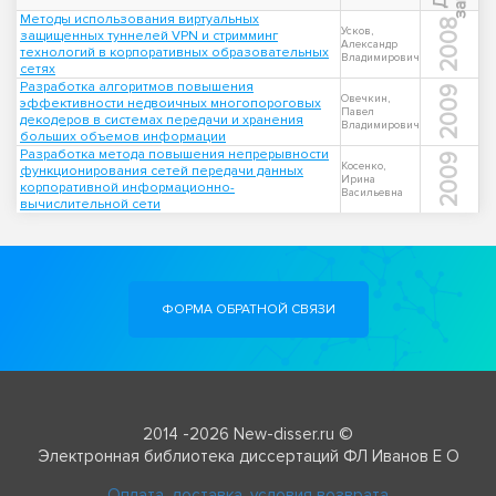
Методы использования виртуальных
2008
Усков,
защищенных туннелей VPN и стримминг
Александр
технологий в корпоративных образовательных
Владимирович
сетях
Разработка алгоритмов повышения
2009
Овечкин,
эффективности недвоичных многопороговых
Павел
декодеров в системах передачи и хранения
Владимирович
больших объемов информации
Разработка метода повышения непрерывности
2009
Косенко,
функционирования сетей передачи данных
Ирина
корпоративной информационно-
Васильевна
вычислительной сети
ФОРМА ОБРАТНОЙ СВЯЗИ
2014 -2026 New-disser.ru ©
Электронная библиотека диссертаций ФЛ Иванов Е О
Оплата, доставка, условия возврата