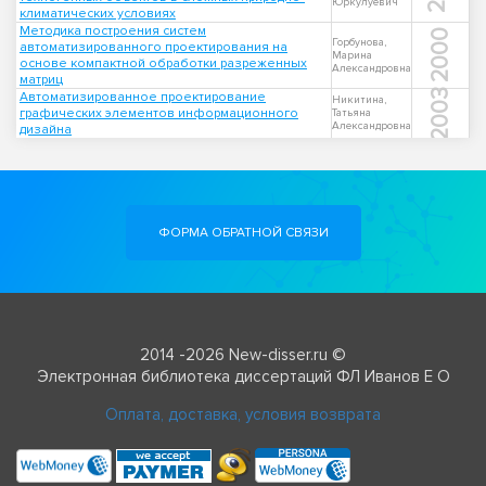
Юркулуевич
климатических условиях
Методика построения систем
2000
Горбунова,
автоматизированного проектирования на
Марина
основе компактной обработки разреженных
Александровна
матриц
2003
Автоматизированное проектирование
Никитина,
графических элементов информационного
Татьяна
Александровна
дизайна
ФОРМА ОБРАТНОЙ СВЯЗИ
2014 -2026 New-disser.ru ©
Электронная библиотека диссертаций ФЛ Иванов Е О
Оплата, доставка, условия возврата