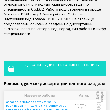
относится к типу: кандидатская диссертация по
специальности 05.13.12. Работа подготовлена в городе
Москва в 1998 году. Объем работы: 130 с. : ил..
Внутренний код товара: 01003293912. На странице
представлены основные сведения о диссертации,
включая название, автора, год, город, тип работы и шифр
специальности.
ДОБАВИТЬ ДИССЕРТАЦИЮ В КОРЗИНУ
Рекомендуемые диссертации данного раздела
ы
Д
а
т
а
з
а
щ
и
т
Название работы
Автор
Разработка методов автоматизации
2001
Керимов,
проектирования подготовки строительства
Фейруз
техногенных объектов в сложных природно-