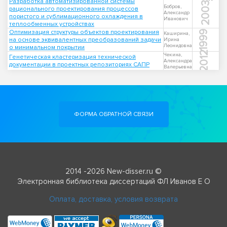
Разработка автоматизированной системы
2003
Бобров,
рационального проектирования процессов
Александр
пористого и сублимационного охлаждения в
Иванович
теплообменных устройствах
Оптимизация структуры объектов проектирования
1999
Каширина,
на основе эквивалентных преобразований задачи
Ирина
Леонидовна
о минимальном покрытии
2012
Чекина,
Генетическая кластеризация технической
Александра
документации в проектных репозиториях САПР
Валерьевна
ФОРМА ОБРАТНОЙ СВЯЗИ
2014 -2026 New-disser.ru ©
Электронная библиотека диссертаций ФЛ Иванов Е О
Оплата, доставка, условия возврата