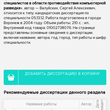
специалистов в области противодействия компьютерной
разведке
», автор — Валуйских, Сергей Алексеевич,
относится к типу: кандидатская диссертация по
специальности 05.13.12. Работа подготовлена в городе
Воронеж в 2004 году. Объем работы: 210 с. : ил..
Внутренний код товара: 01002738076. На странице
представлены основные сведения о диссертации,
включая название, автора, год, город, тип работы и шифр
специальности.
ДОБАВИТЬ ДИССЕРТАЦИЮ В КОРЗИНУ
Рекомендуемые диссертации данного раздела
ы
Д
а
т
а
з
а
щ
и
т
Название работы
Автор