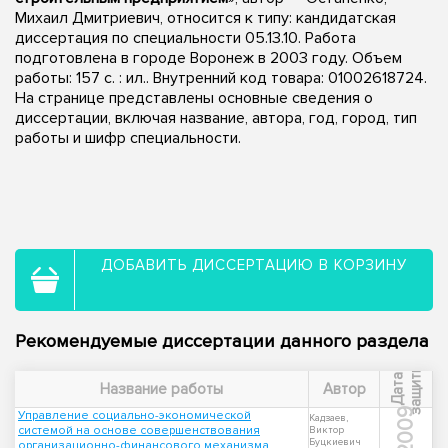
Михаил Дмитриевич, относится к типу: кандидатская
диссертация по специальности 05.13.10. Работа
подготовлена в городе Воронеж в 2003 году. Объем
работы: 157 с. : ил.. Внутренний код товара: 01002618724.
На странице представлены основные сведения о
диссертации, включая название, автора, год, город, тип
работы и шифр специальности.
ДОБАВИТЬ ДИССЕРТАЦИЮ В КОРЗИНУ
Рекомендуемые диссертации данного раздела
ы
Д
а
т
а
з
а
щ
и
т
Название работы
Автор
2009
Управление социально-экономической
Кадзаев,
системой на основе совершенствования
Виктор
Буцкиевич
организационно-финансового механизма