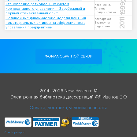
Становление региональных систем
1999
Кравченко,
корпоративного управления : Зарубежный и
Татьяна
Владимировна
первый отечественный опыт
Нелинейные динамические модели влияния
2011
Клепарская,
нематериальных активов на эффективность
Екатерина
Вадимовна
управления предприятием
ФОРМА ОБРАТНОЙ СВЯЗИ
2014 -2026 New-disser.ru ©
Электронная библиотека диссертаций ФЛ Иванов Е О
Оплата, доставка, условия возврата
Check passport