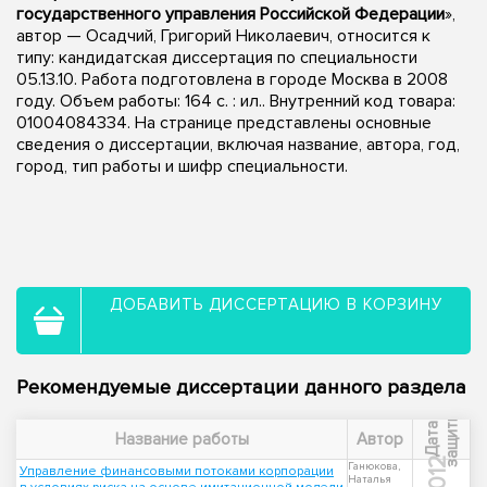
государственного управления Российской Федерации
»,
автор — Осадчий, Григорий Николаевич, относится к
типу: кандидатская диссертация по специальности
05.13.10. Работа подготовлена в городе Москва в 2008
году. Объем работы: 164 с. : ил.. Внутренний код товара:
01004084334. На странице представлены основные
сведения о диссертации, включая название, автора, год,
город, тип работы и шифр специальности.
ДОБАВИТЬ ДИССЕРТАЦИЮ В КОРЗИНУ
Рекомендуемые диссертации данного раздела
ы
Д
а
т
а
з
а
щ
и
т
Название работы
Автор
2012
Ганюкова,
Управление финансовыми потоками корпорации
Наталья