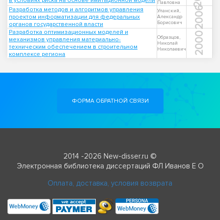
в условиях риска на основе имитационной модели
Павловна
2006
Разработка методов и алгоритмов управления
Уланский,
проектом информатизации для федеральных
Александр
Борисович
органов государственной власти
Разработка оптимизационных моделей и
2000
Образцов,
механизмов управления материально-
Николай
техническим обеспечением в строительном
Николаевич
комплексе региона
ФОРМА ОБРАТНОЙ СВЯЗИ
2014 -2026 New-disser.ru ©
Электронная библиотека диссертаций ФЛ Иванов Е О
Оплата, доставка, условия возврата