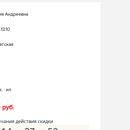
ия Андреевна
.13.10
атская
. : ил.
 руб.
нчания действия скидки