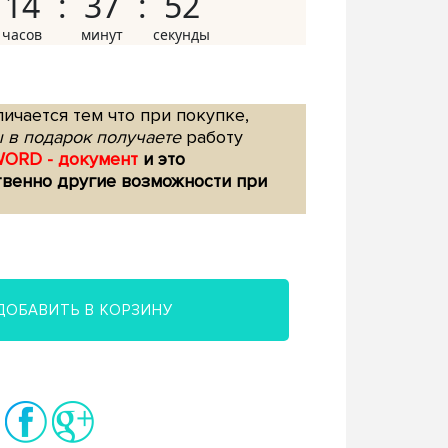
14
37
51
ичается тем что при покупке,
 в подарок получаете
работу
WORD - документ
и это
твенно другие возможности при
ДОБАВИТЬ В КОРЗИНУ