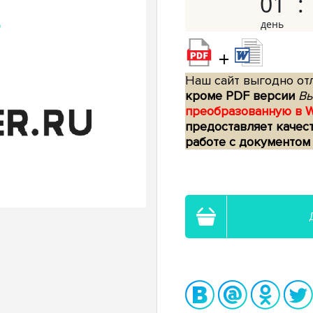
01
+
Наш сайт выгодно отл
кроме PDF версии
Вы
преобразованную в 
предоставляет качес
работе с документом