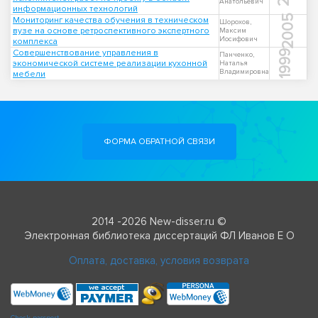
Анатольевич
информационных технологий
2005
Мониторинг качества обучения в техническом
Шорохов,
вузе на основе ретроспективного экспертного
Максим
Иосифович
комплекса
Совершенствование управления в
1999
Панченко,
экономической системе реализации кухонной
Наталья
Владимировна
мебели
ФОРМА ОБРАТНОЙ СВЯЗИ
2014 -2026 New-disser.ru ©
Электронная библиотека диссертаций ФЛ Иванов Е О
Оплата, доставка, условия возврата