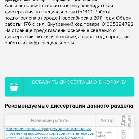
Александрович, относится к типу: кандидатская
диссертация по специальности 05.13.10. Работа
подготовлена в городе Новосибирск в 2011 году. Объем
работы: 176 с. : ил.. Внутренний код товара: 01005394792.
На странице представлены основные сведения о
диссертации, включая название, автора, год, город, тип
работы и шифр специальности.
ДОБАВИТЬ ДИССЕРТАЦИЮ В КОРЗИНУ
Рекомендуемые диссертации данного раздела
ы
Д
а
т
а
з
а
щ
и
т
Название работы
Автор
Математическое и программное обеспечение
2011
Паршиков,
управления процессом согласования интересов
Павел
исполнителей работ по проекту в области