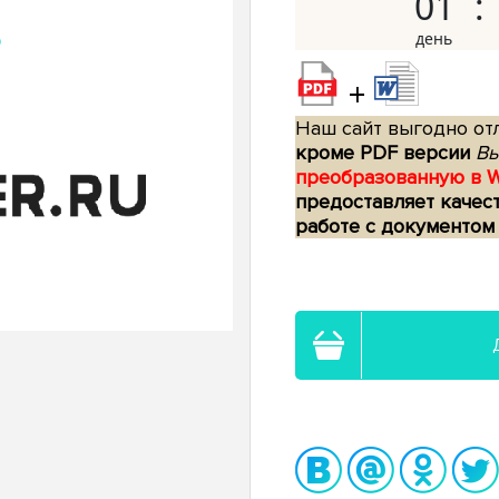
01
+
Наш сайт выгодно отл
кроме PDF версии
Вы
преобразованную в 
предоставляет качес
работе с документом