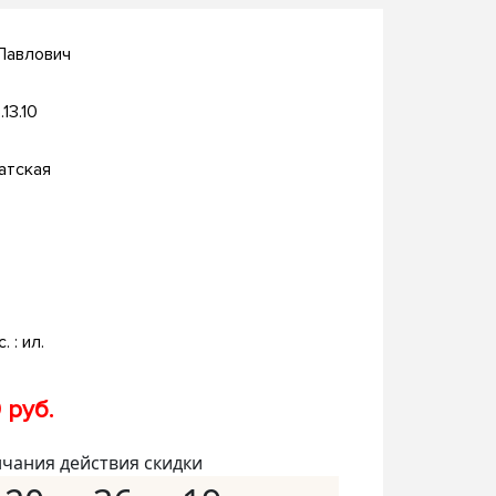
Павлович
.13.10
атская
. : ил.
 руб.
нчания действия скидки