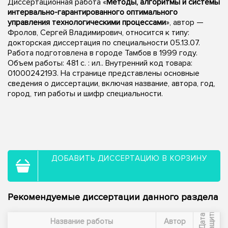
Диссертационная работа «
Методы, алгоритмы и системы
интервально-гарантированного оптимального
управления технологическими процессами
», автор —
Фролов, Сергей Владимирович, относится к типу:
докторская диссертация по специальности 05.13.07.
Работа подготовлена в городе Тамбов в 1999 году.
Объем работы: 481 с. : ил.. Внутренний код товара:
01000242193. На странице представлены основные
сведения о диссертации, включая название, автора, год,
город, тип работы и шифр специальности.
ДОБАВИТЬ ДИССЕРТАЦИЮ В КОРЗИНУ
Рекомендуемые диссертации данного раздела
ы
Д
а
т
а
з
а
щ
и
т
Название работы
Автор