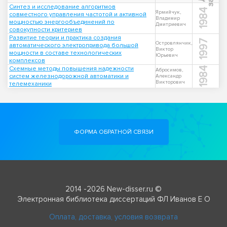
Синтез и исследование алгоритмов
1984
Ярмийчук,
совместного управления частотой и активной
Владимир
мощностью энергообъединений по
Дмитриевич
совокупности критериев
Развитие теории и практика создания
1997
Островлянчик,
автоматического электропривода большой
Виктор
мощности в составе технологических
Юрьевич
комплексов
Схемные методы повышения надежности
1984
Абросимов,
систем железнодорожной автоматики и
Александр
Викторович
телемеханики
ФОРМА ОБРАТНОЙ СВЯЗИ
2014 -2026 New-disser.ru ©
Электронная библиотека диссертаций ФЛ Иванов Е О
Оплата, доставка, условия возврата