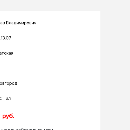
лав Владимирович
.13.07
атская
овгород
. : ил.
 руб.