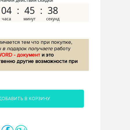
нчания действия скидки
04
45
37
ичается тем что при покупке,
 в подарок получаете
работу
WORD - документ
и это
твенно другие возможности при
ДОБАВИТЬ В КОРЗИНУ