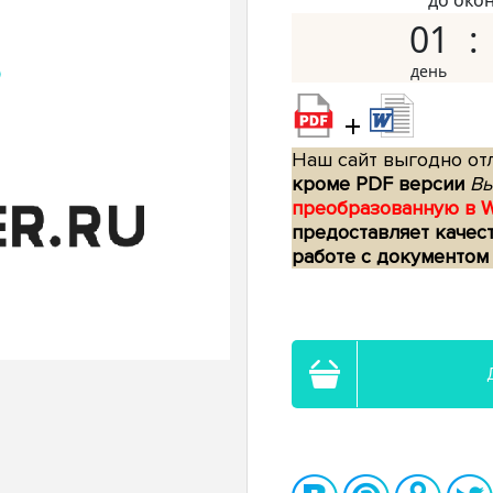
до око
01
+
Наш сайт выгодно отл
кроме PDF версии
Вы
преобразованную в 
предоставляет качес
работе с документом