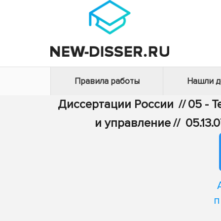
Правила работы
Нашли 
Диссертации России
//
05 - 
и управление
//
05.13
п