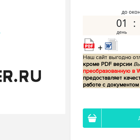
до око
01
+
Наш сайт выгодно отл
кроме PDF версии
Вы
преобразованную в 
предоставляет качес
работе с документом