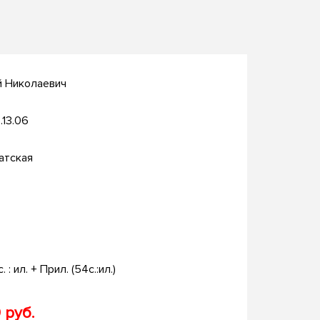
й Николаевич
.13.06
атская
с. : ил. + Прил. (54с.:ил.)
 руб.