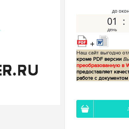
до око
01
+
Наш сайт выгодно отл
кроме PDF версии
Вы
преобразованную в 
предоставляет качес
работе с документом