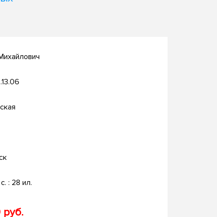
 Михайлович
.13.06
ская
ск
с. : 28 ил.
 руб.