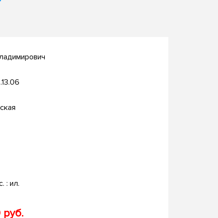
ладимирович
.13.06
ская
. : ил.
 руб.