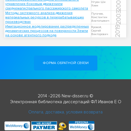
2008
Нгуен Ши
управления боковым движением
Хиен
среднемагистрального пассажирского самолета
2003
Методы системного анализа движения
Пугачев,
материальных ресурсов в перерабатывающих
Константин
Анатольевич
производствах
Имитационное моделирование распределенных
2019
Яровой,
динамических процессов на поверхности Земли
Сергей
Викторович
на основе агентного подхода
ФОРМА ОБРАТНОЙ СВЯЗИ
2014 -2026 New-disser.ru ©
Электронная библиотека диссертаций ФЛ Иванов Е О
Оплата, доставка, условия возврата