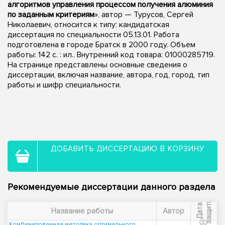
алгоритмов управления процессом получения алюминия
по заданным критериям
», автор — Турусов, Сергей
Николаевич, относится к типу: кандидатская
диссертация по специальности 05.13.01. Работа
подготовлена в городе Братск в 2000 году. Объем
работы: 142 с. : ил.. Внутренний код товара: 01000285719.
На странице представлены основные сведения о
диссертации, включая название, автора, год, город, тип
работы и шифр специальности.
ДОБАВИТЬ ДИССЕРТАЦИЮ В КОРЗИНУ
Рекомендуемые диссертации данного раздела
ы
Д
а
т
а
з
а
щ
и
т
Название работы
Автор
Комбинированная методика оптимального