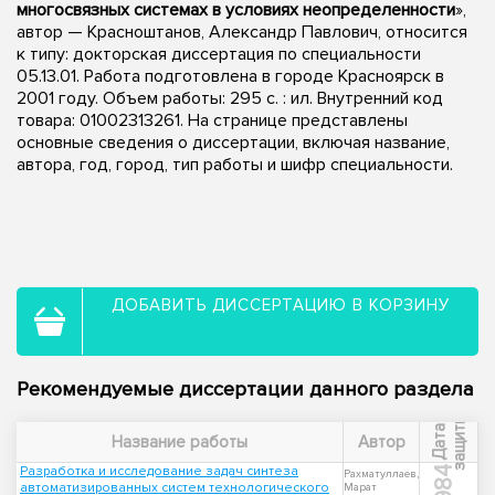
многосвязных системах в условиях неопределенности
»,
автор — Красноштанов, Александр Павлович, относится
к типу: докторская диссертация по специальности
05.13.01. Работа подготовлена в городе Красноярск в
2001 году. Объем работы: 295 с. : ил. Внутренний код
товара: 01002313261. На странице представлены
основные сведения о диссертации, включая название,
автора, год, город, тип работы и шифр специальности.
ДОБАВИТЬ ДИССЕРТАЦИЮ В КОРЗИНУ
Рекомендуемые диссертации данного раздела
ы
Д
а
т
а
з
а
щ
и
т
Название работы
Автор
Разработка и исследование задач синтеза
1984
Рахматуллаев,
автоматизированных систем технологического
Марат