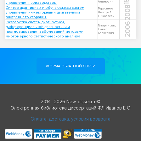
Алимович
управления производством
2008
Синтез адаптивных и обучающихся систем
Герасимов,
управления инжекторными двигателями
Дмитрий
Николаевич
внутреннего сгорания
Разработка систем диагностики,
2006
Татаринцев,
дифференциальной диагностики и
Павел
прогнозирования заболеваний методами
Борисович
многомерного статистического анализа
ФОРМА ОБРАТНОЙ СВЯЗИ
2014 -2026 New-disser.ru ©
Электронная библиотека диссертаций ФЛ Иванов Е О
Оплата, доставка, условия возврата