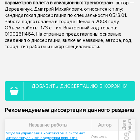
параметров полета в авиационных тренажерах
», автор —
Деревянчук, Дмитрий Михайлович, относится к типу:
кандидатская диссертация по специальности 05.13.01.
Работа подготовлена в городе Пенза в 2003 году.
Объем работы: 173 с. : ил. Внутренний код товара:
01002611464. На странице представлены основные
сведения о диссертации, включая название, автора, год,
город, тип работы и шифр специальности.
ДОБАВИТЬ ДИССЕРТАЦИЮ В КОРЗИНУ
Рекомендуемые диссертации данного раздела
ы
Д
а
т
а
з
а
щ
и
т
Название работы
Автор
Модели управления контекстом в системах
Левашова,
интеллектуальной поддержки принятия