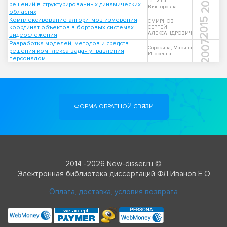
2009
Татьяна
решений в структурированных динамических
Викторовна
областях
Комплексирование алгоритмов измерения
2015
СМИРНОВ
координат объектов в бортовых системах
СЕРГЕЙ
АЛЕКСАНДРОВИЧ
видеослежения
2007
Разработка моделей, методов и средств
Сорокина, Марина
решения комплекса задач управления
Игоревна
персоналом
ФОРМА ОБРАТНОЙ СВЯЗИ
2014 -2026 New-disser.ru ©
Электронная библиотека диссертаций ФЛ Иванов Е О
Оплата, доставка, условия возврата