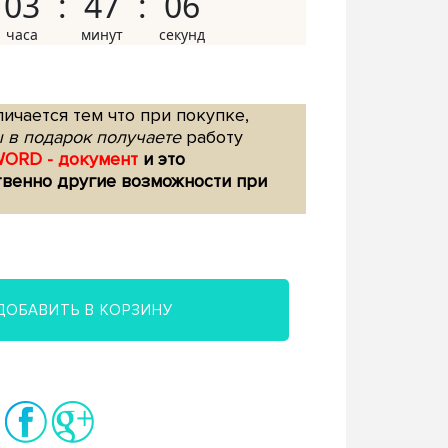
03
47
05
ичается тем что при покупке,
 в подарок получаете
работу
WORD - документ
и это
твенно другие возможности при
ДОБАВИТЬ В КОРЗИНУ