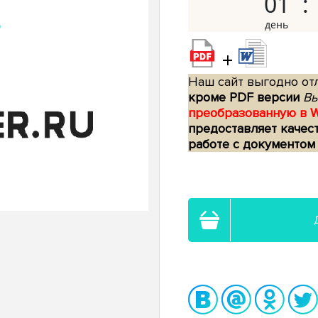
01
+
Наш сайт выгодно отл
кроме PDF версии
Вы
преобразованную в 
предоставляет качес
работе с документом