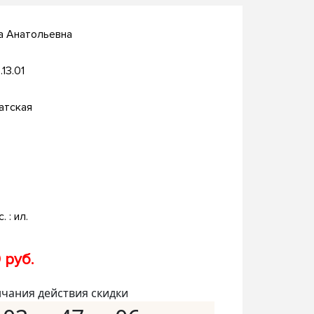
а Анатольевна
.13.01
атская
. : ил.
 руб.
нчания действия скидки