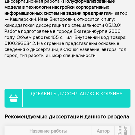
Диссертационная работа «
Полуформализованные
модели в технологии настройки корпоративных
информационных систем на задачи предприятия
», автор
— Кашперский, Иван Викторович, относится к типу:
кандидатская диссертация по специальности 05.13.01.
Работа подготовлена в городе Екатеринбург в 2006
году. Объем работы: 165 с. : ил.. Внутренний код товара:
01002936342. На странице представлены основные
сведения о диссертации, включая название, автора, год,
город, тип работы и шифр специальности.
ДОБАВИТЬ ДИССЕРТАЦИЮ В КОРЗИНУ
Рекомендуемые диссертации данного раздела
ы
Д
а
т
а
з
а
щ
и
т
Название работы
Автор