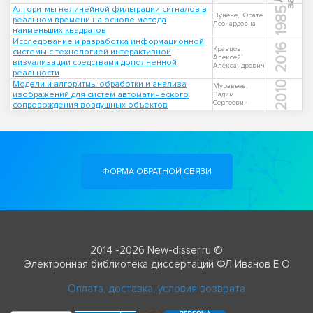
Алгоритмы нелинейной фильтрации сигналов в
1985
Пунене, Юрате
реальном времени на основе метода
Леонардовна
наименьших квадратов
Исследование и разработка информационной
2016
Кравцов,
системы с технологией интерактивной
Алексей
визуализации средствами дополненной
Александрович
реальности
Модели и алгоритмы обработки и анализа
2010
Муравьев,
изображений для систем автоматического
Вадим
Сергеевич
сопровождения воздушных объектов
ФОРМА ОБРАТНОЙ СВЯЗИ
2014 -2026 New-disser.ru ©
Электронная библиотека диссертаций ФЛ Иванов Е О
Оплата, доставка, условия возврата