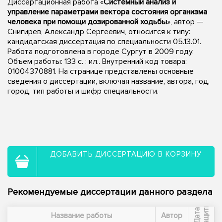
Диссертационная работа «
Системный анализ и
управление параметрами вектора состояния организма
человека при помощи дозированной ходьбы
», автор —
Снигирев, Александр Сергеевич, относится к типу:
кандидатская диссертация по специальности 05.13.01.
Работа подготовлена в городе Сургут в 2009 году.
Объем работы: 133 с. : ил.. Внутренний код товара:
01004370881. На странице представлены основные
сведения о диссертации, включая название, автора, год,
город, тип работы и шифр специальности.
ДОБАВИТЬ ДИССЕРТАЦИЮ В КОРЗИНУ
Рекомендуемые диссертации данного раздела
ы
Д
а
т
а
з
а
щ
и
т
Название работы
Автор