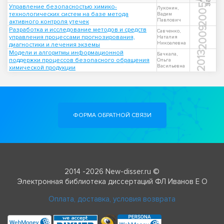
2005
Управление безопасностью химико-
Луконин,
технологических систем на базе метода
Вадим
Павлович
активного контроля утечек
2009
Разработка и исследование методов и средств
Савченко,
управления процессами прогнозирования,
Наталия
Никоалевна
диагностики и лечения экземы
Модели и алгоритмы информационной
2013
Бачкала,
поддержки процессов безопасного обращения
Ольга
Васильевна
химической продукции
ФОРМА ОБРАТНОЙ СВЯЗИ
2014 -2026 New-disser.ru ©
Электронная библиотека диссертаций ФЛ Иванов Е О
Оплата, доставка, условия возврата