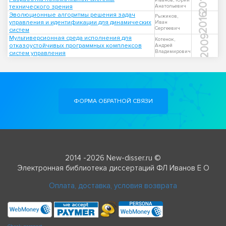
2014
Иванов, Юрий
технического зрения
Анатольевич
Эволюционные алгоритмы решения задач
2016
Рыжиков,
управления и идентификации для динамических
Иван
Сергеевич
систем
2009
Мультиверсионная среда исполнения для
Котенок,
отказоустойчивых программных комплексов
Андрей
Владимирович
систем управления
ФОРМА ОБРАТНОЙ СВЯЗИ
2014 -2026 New-disser.ru ©
Электронная библиотека диссертаций ФЛ Иванов Е О
Оплата, доставка, условия возврата