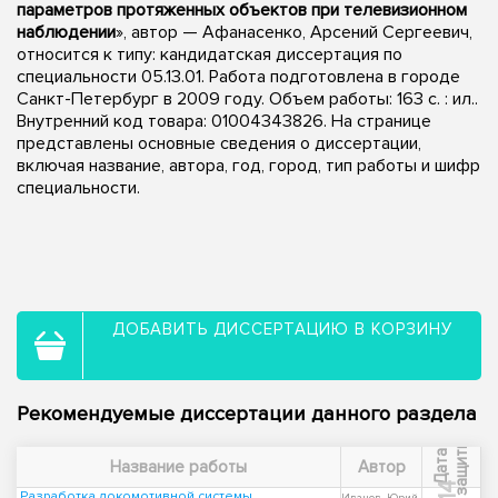
параметров протяженных объектов при телевизионном
наблюдении
», автор — Афанасенко, Арсений Сергеевич,
относится к типу: кандидатская диссертация по
специальности 05.13.01. Работа подготовлена в городе
Санкт-Петербург в 2009 году. Объем работы: 163 с. : ил..
Внутренний код товара: 01004343826. На странице
представлены основные сведения о диссертации,
включая название, автора, год, город, тип работы и шифр
специальности.
ДОБАВИТЬ ДИССЕРТАЦИЮ В КОРЗИНУ
Рекомендуемые диссертации данного раздела
ы
Д
а
т
а
з
а
щ
и
т
Название работы
Автор
Разработка локомотивной системы