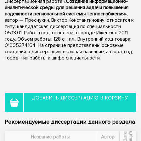
Диссертационная работа «
Создание информационно-
аналитической среды для решения задачи повышения
надежности региональной системы теплоснабжения
»,
автор — Преснухин, Виктор Константинович, относится к
типу: кандидатская диссертация по специальности
05.13.01. Работа подготовлена в городе Ижевск в 2011
году. Объем работы: 128 с. : ил.. Внутренний код товара:
01005374164. На странице представлены основные
сведения о диссертации, включая название, автора, год,
город, тип работы и шифр специальности.
ДОБАВИТЬ ДИССЕРТАЦИЮ В КОРЗИНУ
Рекомендуемые диссертации данного раздела
ы
Д
а
т
а
з
а
щ
и
т
Название работы
Автор