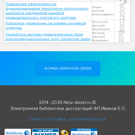
Повышение эффективности
2009
Рощин,
функционирования транспортно-погрузочного
Евгений
комплекса предприятий пищевой
Александрович
промышленности с учетом его загрузки
2002
Ретинский,
Робастное управление системами случайной
Дмитрий
структуры
Михайлович
2013
Мочалов,
Разработка системы управления качеством
Дмитрий
инфокоммуникационных услуг оператора связи
Валерьевич
ФОРМА ОБРАТНОЙ СВЯЗИ
2014 -2026 New-disser.ru ©
Электронная библиотека диссертаций ФЛ Иванов Е О
Оплата, доставка, условия возврата