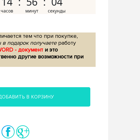
14
56
03
ичается тем что при покупке,
 в подарок получаете
работу
WORD - документ
и это
твенно другие возможности при
ДОБАВИТЬ В КОРЗИНУ