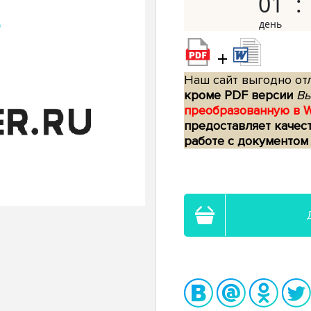
01
+
Наш сайт выгодно отл
кроме PDF версии
Вы
преобразованную в 
предоставляет качес
работе с документом