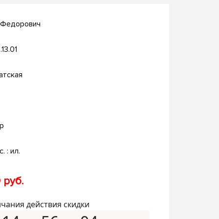
н Федорович
.13.01
атская
р
. : ил.
 руб.
нчания действия скидки