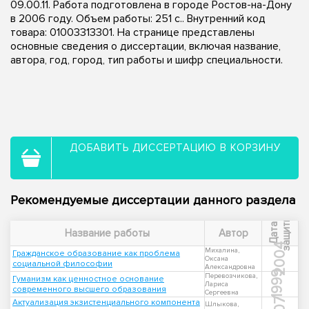
09.00.11. Работа подготовлена в городе Ростов-на-Дону
в 2006 году. Объем работы: 251 с.. Внутренний код
товара: 01003313301. На странице представлены
основные сведения о диссертации, включая название,
автора, год, город, тип работы и шифр специальности.
ДОБАВИТЬ ДИССЕРТАЦИЮ В КОРЗИНУ
Рекомендуемые диссертации данного раздела
ы
Д
а
т
а
з
а
щ
и
т
Название работы
Автор
2004
Михалина,
Гражданское образование как проблема
Оксана
социальной философии
Александровна
1999
Перевозчикова,
Гуманизм как ценностное основание
Лариса
современного высшего образования
Сергеевна
Актуализация экзистенциального компонента
Шлыкова,