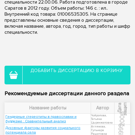
специальности 22.00.06. Работа подготовлена в городе
Саратов в 2012 году. Объем работы: 146 с. : ил..
Внутренний код товара: 01006535305. На странице
представлены основные сведения о диссертации,
включая название, автора, год, город, тип работы и шифр
специальности.
ДОБАВИТЬ ДИССЕРТАЦИЮ В КОРЗИНУ
Рекомендуемые диссертации данного раздела
ы
Д
а
т
а
з
а
щ
и
т
Название работы
Автор
2006
Чойропова,
Гендерные стереотипы в православии и
Татьяна
буддизме : Сравнительный анализ
Цыренжаповна
1999
Аглямова,
Духовные факторы развития социального
Гульнара
потенциала села
Рашитовна