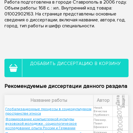
Работа подготовлена в городе Ставрополь в 2006 году.
Объем работы: 168 с. : ил.. Внутренний код товара:
01002902163. На странице представлены основные
сведения о диссертации, включая название, автора, год,
город, тип работы и шифр специальности.
ДОБАВИТЬ ДИССЕРТАЦИЮ В КОРЗИНУ
Рекомендуемые диссертации данного раздела
ы
Д
а
т
а
з
а
щ
и
т
Название работы
Автор
2012
Нехай,
Глобализационные процессы в социокультурном
Вячеслав
пространстве этноса
Нурбиевич
2008
Формирование компьютерной культуры
Певзнер,
вузовской молодежи : социологическое
Павел
Ефимович
исследование опыта России и Германии
Коровина,