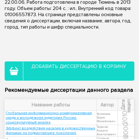
22.00.06. Работа подготовлена в городе Тюмень в 2013
году. Объем работы: 204 с. : ил.. Внутренний код товара:
01006557873. На странице представлены основные
сведения о диссертации, включая название, автора, год,
город, тип работы и шифр специальности.
ДОБАВИТЬ ДИССЕРТАЦИЮ В КОРЗИНУ
Рекомендуемые диссертации данного раздела
ы
Д
а
т
а
з
а
щ
и
т
Название работы
Автор
Глобальная информационно-коммуникативная
2010
Кузнецов,
среда и молодёжная аудитория России:
Борис
Михайлович
социокультурный анализ
2000
Тарасов,
Эффект воздействия насилия в художественных
Кирилл
фильмах на подрастающее поколение
Анатольевич
Шляков,