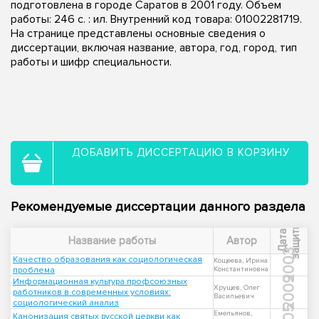
подготовлена в городе Саратов в 2001 году. Объем
работы: 246 с. : ил. Внутренний код товара: 01002281719.
На странице представлены основные сведения о
диссертации, включая название, автора, год, город, тип
работы и шифр специальности.
ДОБАВИТЬ ДИССЕРТАЦИЮ В КОРЗИНУ
Рекомендуемые диссертации данного раздела
ы
Д
а
т
а
з
а
щ
и
т
Название работы
Автор
2003
Качество образования как социологическая
Кощеева, Ирина
проблема
Константиновна
2009
Информационная культура профсоюзных
Хрущев, Олег
работников в современных условиях:
Васильевич
социологический анализ
Емельянов,
Канонизация святых русской церкви как