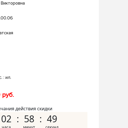
а Викторовна
.00.06
атская
. : ил.
 руб.
нчания действия скидки
02
58
48