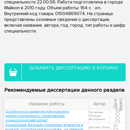
специальности 22.00.06. Работа подготовлена в городе
Майкоп в 2010 году. Объем работы: 164 с. : ил..
Внутренний код товара: 01004869074. На странице
представлены основные сведения о диссертации,
включая название, автора, год, город, тип работы и шифр
специальности.
ДОБАВИТЬ ДИССЕРТАЦИЮ В КОРЗИНУ
Рекомендуемые диссертации данного раздела
ы
Д
а
т
а
з
а
щ
и
т
Название работы
Автор
2009
Особенности развития довузовского
Рустамова,
профессионального образования:
Эльмира
Бегляровна
социологический аспект
Социальный феномен глянцевых журналов в
2011
Долгова, Юлия
культуре потребления молодежи : на примере