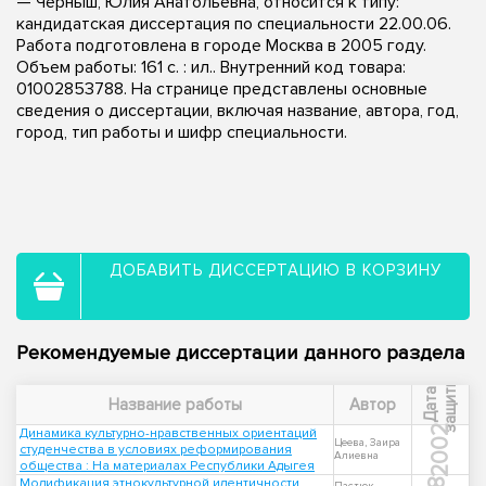
— Черныш, Юлия Анатольевна, относится к типу:
кандидатская диссертация по специальности 22.00.06.
Работа подготовлена в городе Москва в 2005 году.
Объем работы: 161 с. : ил.. Внутренний код товара:
01002853788. На странице представлены основные
сведения о диссертации, включая название, автора, год,
город, тип работы и шифр специальности.
ДОБАВИТЬ ДИССЕРТАЦИЮ В КОРЗИНУ
Рекомендуемые диссертации данного раздела
ы
Д
а
т
а
з
а
щ
и
т
Название работы
Автор
2002
Динамика культурно-нравственных ориентаций
Цеева, Заира
студенчества в условиях реформирования
Алиевна
общества : На материалах Республики Адыгея
Модификация этнокультурной идентичности