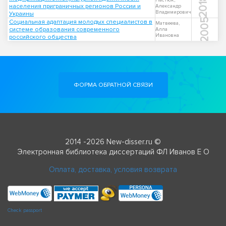
2018
Пастюк,
населения приграничных регионов России и
Александр
Владимирович
Украины
2005
Социальная адаптация молодых специалистов в
Матвеева,
системе образования современного
Алла
Ивановна
российского общества
ФОРМА ОБРАТНОЙ СВЯЗИ
2014 -2026 New-disser.ru ©
Электронная библиотека диссертаций ФЛ Иванов Е О
Оплата, доставка, условия возврата
Check passport