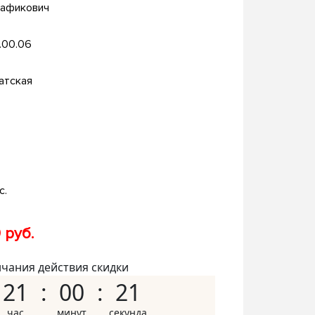
Рафикович
.00.06
атская
с.
 руб.
нчания действия скидки
21
00
20